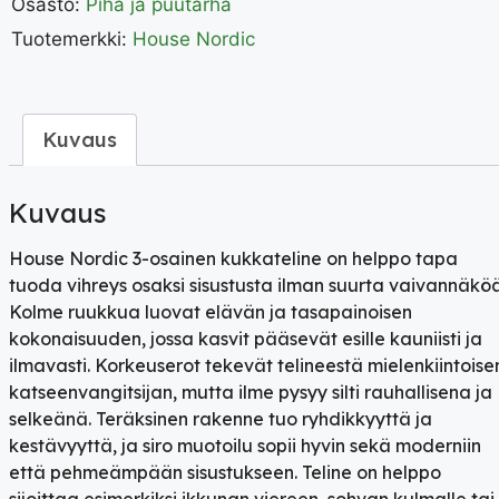
Osasto:
Piha ja puutarha
Tuotemerkki:
House Nordic
Kuvaus
Kuvaus
House Nordic 3-osainen kukkateline on helppo tapa
tuoda vihreys osaksi sisustusta ilman suurta vaivannäköä
Kolme ruukkua luovat elävän ja tasapainoisen
kokonaisuuden, jossa kasvit pääsevät esille kauniisti ja
ilmavasti. Korkeuserot tekevät telineestä mielenkiintoise
katseenvangitsijan, mutta ilme pysyy silti rauhallisena ja
selkeänä. Teräksinen rakenne tuo ryhdikkyyttä ja
kestävyyttä, ja siro muotoilu sopii hyvin sekä moderniin
että pehmeämpään sisustukseen. Teline on helppo
sijoittaa esimerkiksi ikkunan viereen, sohvan kulmalle tai